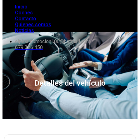
Inicio
Coches
Contacto
Quienes somos
Noticias
elpioautomocion100@hotmail.com
679 326 450
Detalles del vehículo